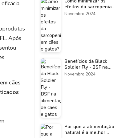
Como minimizar os
eficácia
efeitos da sarcopenia
em cães e gatos?
Novembro 2024
ubprodutos
SFL. Após
esentou
es
Benefícios da Black
Soldier Fly - BSF na
alimentação de cães e
Novembro 2024
gatos
 em cães
sticados
ém
Por que a alimentação
natural é a melhor