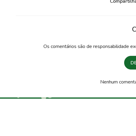
Compartilh
C
Os comentários são de responsabilidade exc
D
Nenhum comentári
Assine nossa newsletter
Cadastre-se e receba descontos e prom