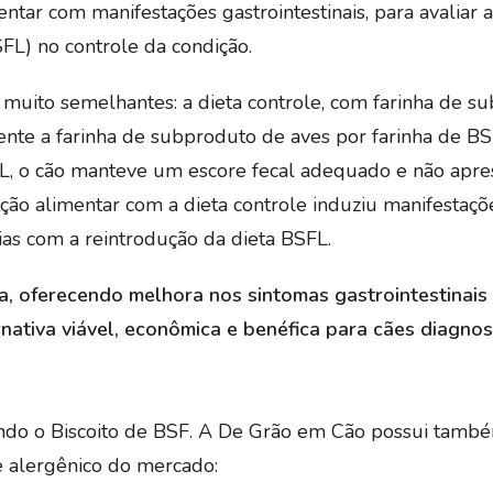
tar com manifestações gastrointestinais, para avaliar a 
FL) no controle da condição.
e muito semelhantes: a dieta controle, com farinha de s
ente a farinha de subproduto de aves por farinha de B
FL, o cão manteve um escore fecal adequado e não apr
ação alimentar com a dieta controle induziu manifestaçõ
dias com a reintrodução da dieta BSFL.
, oferecendo melhora nos sintomas gastrointestinais
nativa viável, econômica e benéfica para cães diagno
ndo o Biscoito de BSF. A De Grão em Cão possui tamb
 alergênico do mercado: